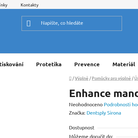
ínky
Kontakty
tiskování
Protetika
Prevence
Materiál
Domů
/
Výplně
/
Pomůcky pro výplně
/
Ú
Enhance mand
Průměrné
Neohodnoceno
Podrobnosti ho
hodnocení
Značka:
Dentsply Sirona
produktu
Dostupnost
je
Můžeme doručit do:
0,0