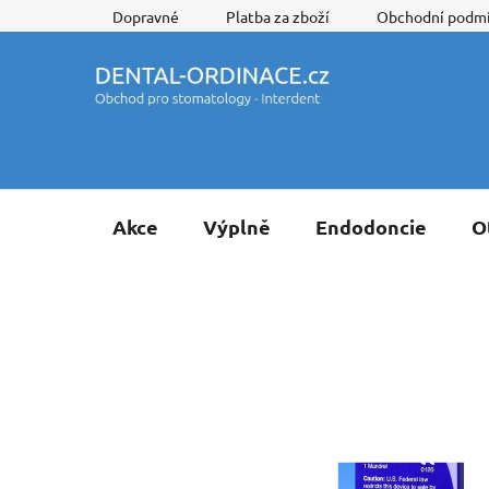
Přejít
Dopravné
Platba za zboží
Obchodní podm
na
obsah
Akce
Výplně
Endodoncie
O