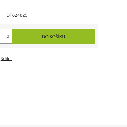
DT624025
DO KOŠÍKU
Sdílet