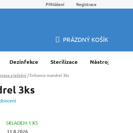
Přihlášení
Registrace
PRÁZDNÝ KOŠÍK
NÁKUPNÍ
KOŠÍK
Dezinfekce
Sterilizace
Nástroje
Pří
prava a leštění
/
Enhance mandrel 3ks
rel 3ks
dnocení
SKLADEM 1 KS
11.8.2026