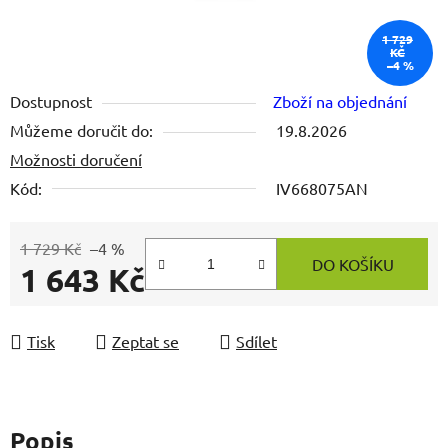
1 729
KČ
–4 %
Dostupnost
Zboží na objednání
Můžeme doručit do:
19.8.2026
Možnosti doručení
Kód:
IV668075AN
1 729 Kč
–4 %
DO KOŠÍKU
1 643 Kč
Měrná cena:
Tisk
Zeptat se
Sdílet
Popis