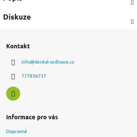
Diskuze
Z
á
Kontakt
p
a
info
@
dental-ordinace.cz
t
í
777836737
Informace pro vás
Dopravné