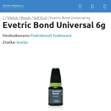
Přejít
Hledat
NÁKUP
na
KOŠÍK
obsah
Domů
/
Výplně
/
Bondy
/
Self Etch
/
Evetric Bond Universal 6g
Evetric Bond Universal 6g
Průměrné
Neohodnoceno
Podrobnosti hodnocení
hodnocení
Značka:
Ivoclar
produktu
je
0,0
z
5
hvězdiček.