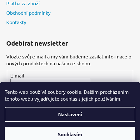
Platba za zboží
Obchodní podmínky
Kontakty
Odebírat newsletter
Vložte svůj e-mail a my vám budeme zasílat informace o
nových produktech na našem e-shopu.
E-mail
Tento web používá soubory cookie. Dalším procházením
PŘIHLÁSIT SE
tohoto webu vyjadřujete souhlas s jejich používáním.
Nastavení
Vytvořil Shoptet
Souhlasím
Copyright 2026
Dental-ordinace.cz
. Všechna práva