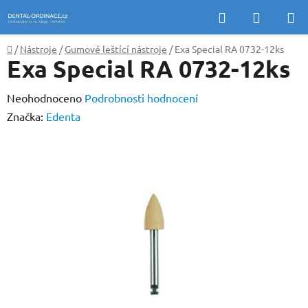
Přejít
Hledat
NÁKUP
na
KOŠÍK
obsah
Domů
/
Nástroje
/
Gumové leštící nástroje
/
Exa Special RA 0732-12ks
Exa Special RA 0732-12ks
Průměrné
Neohodnoceno
Podrobnosti hodnocení
hodnocení
Značka:
Edenta
produktu
je
0,0
z
5
hvězdiček.