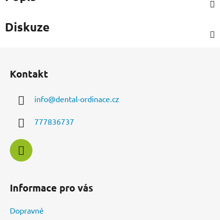
Diskuze
Z
á
Kontakt
p
a
info
@
dental-ordinace.cz
t
í
777836737
Informace pro vás
Dopravné