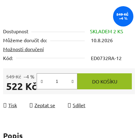
549 KČ
–4 %
Dostupnost
SKLADEM 2 KS
Můžeme doručit do:
10.8.2026
Možnosti doručení
Kód:
ED0732RA-12
549 Kč
–4 %
DO KOŠÍKU
522 Kč
Měrná cena:
Tisk
Zeptat se
Sdílet
Popis