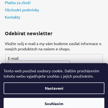
Platba za zboží
Obchodní podmínky
Kontakty
Odebírat newsletter
Vložte svůj e-mail a my vám budeme zasílat informace o
nových produktech na našem e-shopu.
E-mail
Tento web používá soubory cookie. Dalším procházením
PŘIHLÁSIT SE
tohoto webu vyjadřujete souhlas s jejich používáním.
Nastavení
Vytvořil Shoptet
Souhlasím
Copyright 2026
Dental-ordinace.cz
. Všechna práva