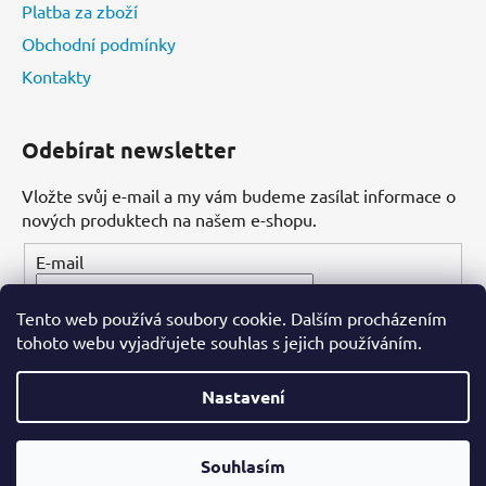
Platba za zboží
Obchodní podmínky
Kontakty
Odebírat newsletter
Vložte svůj e-mail a my vám budeme zasílat informace o
nových produktech na našem e-shopu.
E-mail
Tento web používá soubory cookie. Dalším procházením
PŘIHLÁSIT SE
tohoto webu vyjadřujete souhlas s jejich používáním.
Nastavení
Vytvořil Shoptet
Souhlasím
Copyright 2026
Dental-ordinace.cz
. Všechna práva