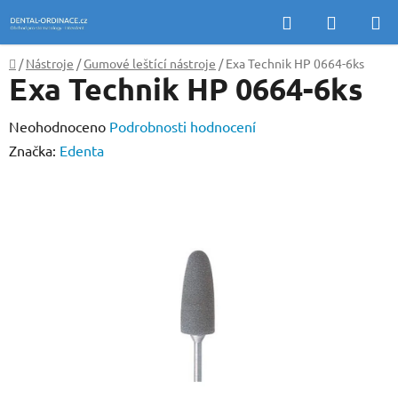
Přejít
Hledat
NÁKUP
na
KOŠÍK
obsah
Domů
/
Nástroje
/
Gumové leštící nástroje
/
Exa Technik HP 0664-6ks
Exa Technik HP 0664-6ks
Průměrné
Neohodnoceno
Podrobnosti hodnocení
hodnocení
Značka:
Edenta
produktu
je
0,0
z
5
hvězdiček.