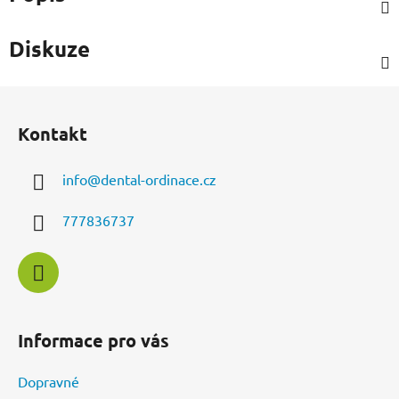
Diskuze
Z
á
Kontakt
p
a
info
@
dental-ordinace.cz
t
í
777836737
Informace pro vás
Dopravné