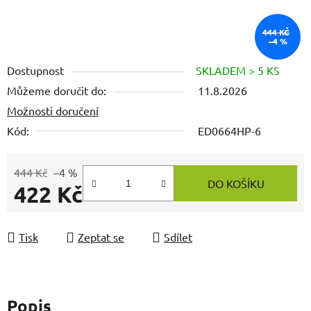
444 KČ
–4 %
Dostupnost
SKLADEM > 5 KS
Můžeme doručit do:
11.8.2026
Možnosti doručení
Kód:
ED0664HP-6
444 Kč
–4 %
DO KOŠÍKU
422 Kč
Měrná cena:
Tisk
Zeptat se
Sdílet
Popis