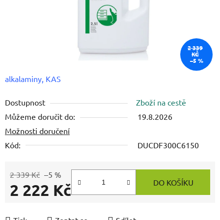
2 339
KČ
–5 %
alkalaminy, KAS
Dostupnost
Zboží na cestě
Můžeme doručit do:
19.8.2026
Možnosti doručení
Kód:
DUCDF300C6150
2 339 Kč
–5 %
DO KOŠÍKU
2 222 Kč
Měrná cena:
Tisk
Zeptat se
Sdílet