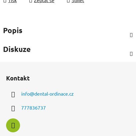
Popis
Diskuze
Z
á
Kontakt
p
a
info
@
dental-ordinace.cz
t
í
777836737