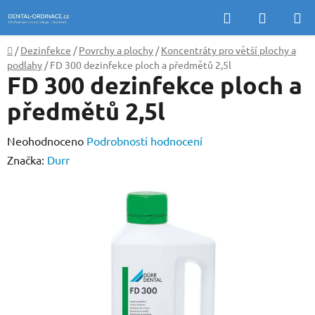
Přejít
Hledat
NÁKUP
na
KOŠÍK
obsah
Domů
/
Dezinfekce
/
Povrchy a plochy
/
Koncentráty pro větší plochy a
podlahy
/
FD 300 dezinfekce ploch a předmětů 2,5l
FD 300 dezinfekce ploch a
předmětů 2,5l
Průměrné
Neohodnoceno
Podrobnosti hodnocení
hodnocení
Značka:
Durr
produktu
je
0,0
z
5
hvězdiček.