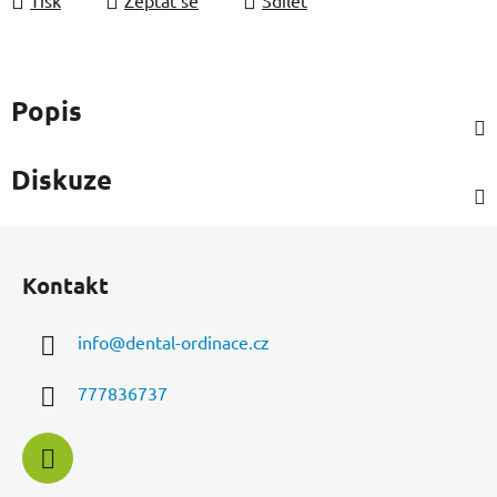
Popis
Diskuze
Z
á
Kontakt
p
a
info
@
dental-ordinace.cz
t
í
777836737