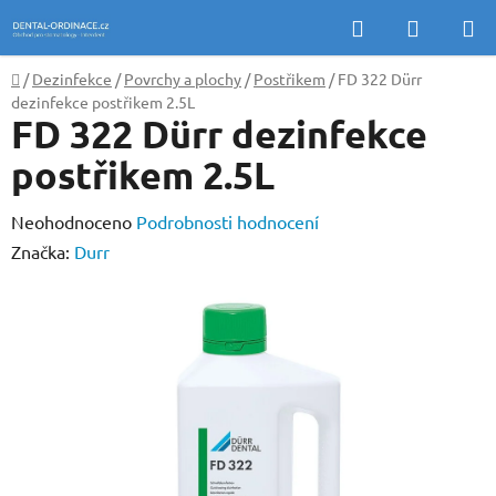
Přejít
Hledat
NÁKUP
na
KOŠÍK
obsah
Domů
/
Dezinfekce
/
Povrchy a plochy
/
Postřikem
/
FD 322 Dürr
dezinfekce postřikem 2.5L
FD 322 Dürr dezinfekce
postřikem 2.5L
Průměrné
Neohodnoceno
Podrobnosti hodnocení
hodnocení
Značka:
Durr
produktu
je
0,0
z
5
hvězdiček.