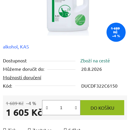
1 689
KČ
–4 %
alkohol, KAS
Dostupnost
Zboží na cestě
Můžeme doručit do:
20.8.2026
Možnosti doručení
Kód:
DUCDF322C6150
1 689 Kč
–4 %
DO KOŠÍKU
1 605 Kč
Měrná cena:
Tisk
Zeptat se
Sdílet