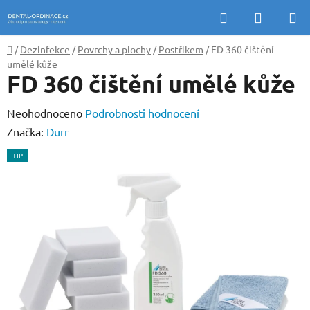
Přejít
Hledat
NÁKUP
na
KOŠÍK
obsah
Domů
/
Dezinfekce
/
Povrchy a plochy
/
Postřikem
/
FD 360 čištění
umělé kůže
FD 360 čištění umělé kůže
Průměrné
Neohodnoceno
Podrobnosti hodnocení
hodnocení
Značka:
Durr
produktu
TIP
je
0,0
z
5
hvězdiček.