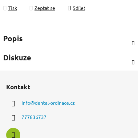
Tisk
Zeptat se
Sdílet
Popis
Diskuze
Z
á
Kontakt
p
a
info
@
dental-ordinace.cz
t
í
777836737