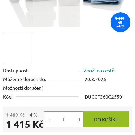
1 489
KČ
–4 %
Dostupnost
Zboží na cestě
Můžeme doručit do:
20.8.2026
Možnosti doručení
Kód:
DUCCF360C2550
1 489 Kč
–4 %
DO KOŠÍKU
1 415 Kč
Měrná cena: