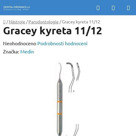
Přejít
Hledat
NÁKUP
na
KOŠÍK
obsah
Domů
/
Nástroje
/
Parodontologie
/
Gracey kyreta 11/12
Gracey kyreta 11/12
Průměrné
Neohodnoceno
Podrobnosti hodnocení
hodnocení
Značka:
Medin
produktu
je
0,0
z
5
hvězdiček.