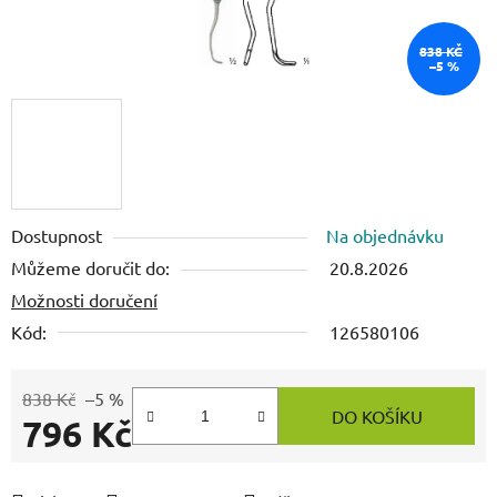
838 KČ
–5 %
Dostupnost
Na objednávku
Můžeme doručit do:
20.8.2026
Možnosti doručení
Kód:
126580106
838 Kč
–5 %
DO KOŠÍKU
796 Kč
Měrná cena: