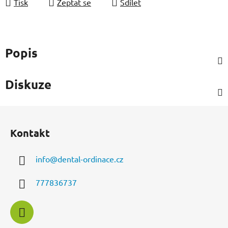
Tisk
Zeptat se
Sdílet
Popis
Diskuze
Z
á
Kontakt
p
a
info
@
dental-ordinace.cz
t
í
777836737