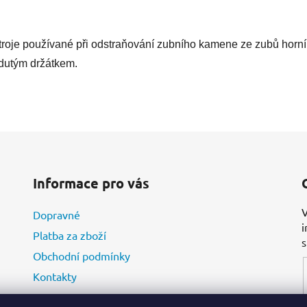
troje používané při odstraňování zubního kamene ze zubů horní a 
 dutým držátkem.
Informace pro vás
V
Dopravné
i
Platba za zboží
Obchodní podmínky
Kontakty