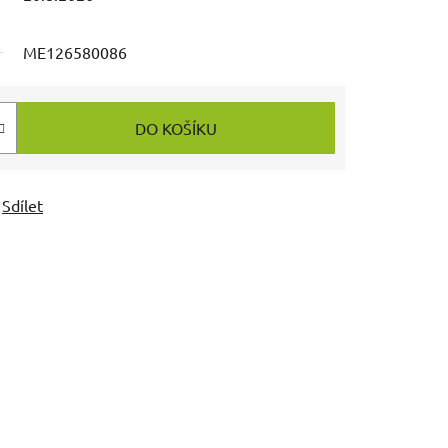
ME126580086
DO KOŠÍKU
Sdílet