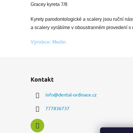
Gracey kyreta 7/8
Kyrety parodontologické a scalery jsou ruční nás
a scalery vyrábíme v oboustranném provedení s
Výrobce: Medin
Z
á
Kontakt
p
a
info
@
dental-ordinace.cz
t
í
777836737