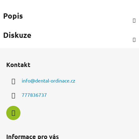
Popis
Diskuze
Z
á
Kontakt
p
a
info
@
dental-ordinace.cz
t
í
777836737
Informace pro vás