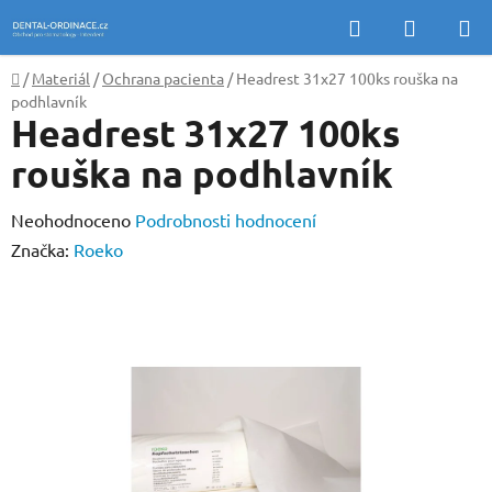
Přejít
Hledat
NÁKUP
na
KOŠÍK
obsah
Domů
/
Materiál
/
Ochrana pacienta
/
Headrest 31x27 100ks rouška na
podhlavník
Headrest 31x27 100ks
rouška na podhlavník
Průměrné
Neohodnoceno
Podrobnosti hodnocení
hodnocení
Značka:
Roeko
produktu
je
0,0
z
5
hvězdiček.