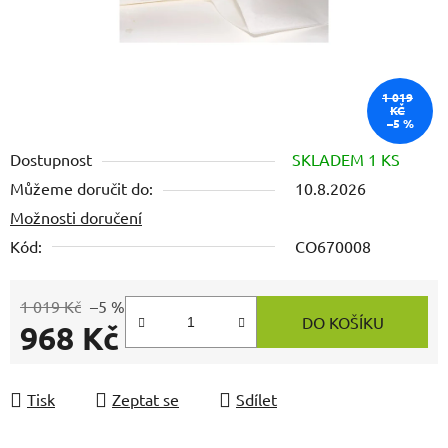
1 019
KČ
–5 %
Dostupnost
SKLADEM 1 KS
Můžeme doručit do:
10.8.2026
Možnosti doručení
Kód:
CO670008
1 019 Kč
–5 %
DO KOŠÍKU
968 Kč
Měrná cena:
Tisk
Zeptat se
Sdílet