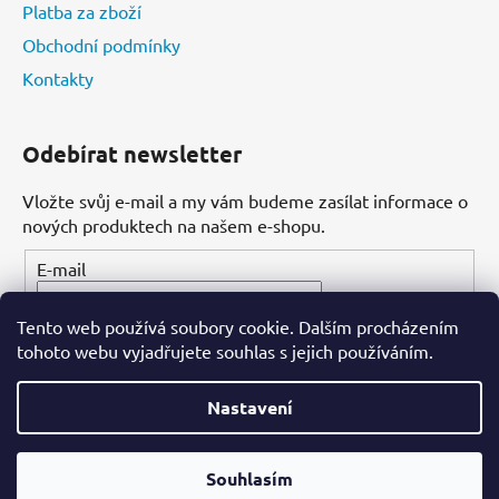
Platba za zboží
Obchodní podmínky
Kontakty
Odebírat newsletter
Vložte svůj e-mail a my vám budeme zasílat informace o
nových produktech na našem e-shopu.
E-mail
Tento web používá soubory cookie. Dalším procházením
PŘIHLÁSIT SE
tohoto webu vyjadřujete souhlas s jejich používáním.
Nastavení
Vytvořil Shoptet
Souhlasím
Copyright 2026
Dental-ordinace.cz
. Všechna práva