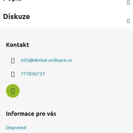
Diskuze
Z
á
Kontakt
p
a
info
@
dental-ordinace.cz
t
í
777836737
Informace pro vás
Dopravné