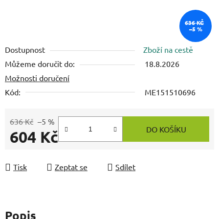
636 KČ
–5 %
Dostupnost
Zboží na cestě
Můžeme doručit do:
18.8.2026
Možnosti doručení
Kód:
ME151510696
636 Kč
–5 %
DO KOŠÍKU
604 Kč
Měrná cena:
Tisk
Zeptat se
Sdílet
Popis