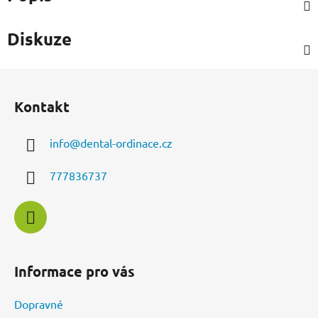
Diskuze
Z
á
Kontakt
p
a
info
@
dental-ordinace.cz
t
í
777836737
Informace pro vás
Dopravné