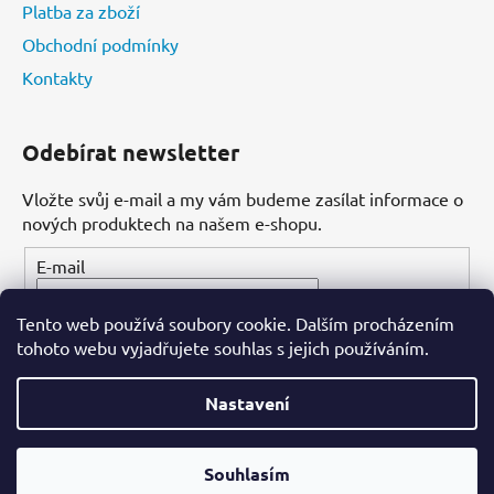
Platba za zboží
Obchodní podmínky
Kontakty
Odebírat newsletter
Vložte svůj e-mail a my vám budeme zasílat informace o
nových produktech na našem e-shopu.
E-mail
Tento web používá soubory cookie. Dalším procházením
PŘIHLÁSIT SE
tohoto webu vyjadřujete souhlas s jejich používáním.
Nastavení
Vytvořil Shoptet
Souhlasím
Copyright 2026
Dental-ordinace.cz
. Všechna práva