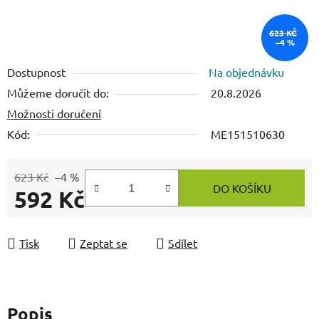
623 KČ
–4 %
Dostupnost
Na objednávku
Můžeme doručit do:
20.8.2026
Možnosti doručení
Kód:
ME151510630
623 Kč
–4 %
DO KOŠÍKU
592 Kč
Měrná cena:
Tisk
Zeptat se
Sdílet
Popis