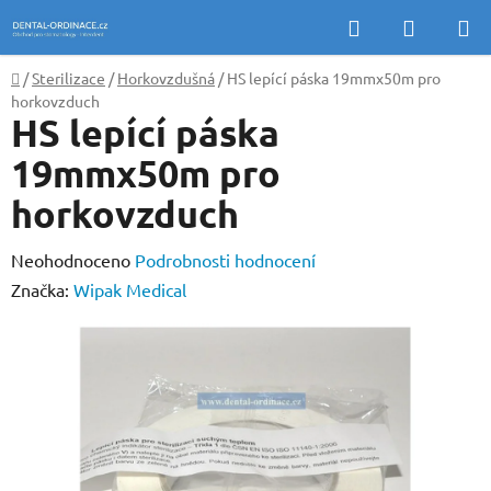
Přejít
Hledat
NÁKUP
na
KOŠÍK
obsah
Domů
/
Sterilizace
/
Horkovzdušná
/
HS lepící páska 19mmx50m pro
horkovzduch
HS lepící páska
19mmx50m pro
horkovzduch
Průměrné
Neohodnoceno
Podrobnosti hodnocení
hodnocení
Značka:
Wipak Medical
produktu
je
0,0
z
5
hvězdiček.