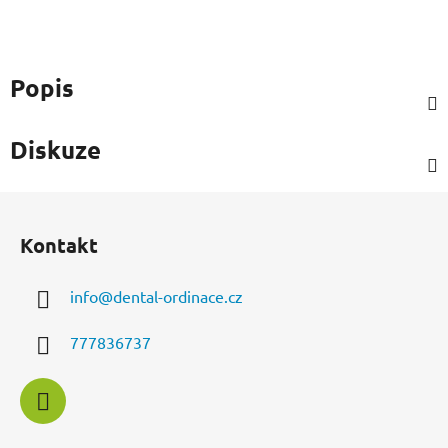
Popis
Diskuze
Z
á
Kontakt
p
a
info
@
dental-ordinace.cz
t
í
777836737