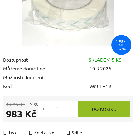
1 035
KČ
–5 %
Dostupnost
SKLADEM 5 KS
Můžeme doručit do:
10.8.2026
Možnosti doručení
Kód:
WMITH19
1 035 Kč
–5 %
DO KOŠÍKU
983 Kč
Měrná cena:
Tisk
Zeptat se
Sdílet