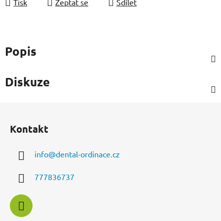
Tisk
Zeptat se
Sdílet
Popis
Diskuze
Z
á
Kontakt
p
a
info
@
dental-ordinace.cz
t
í
777836737