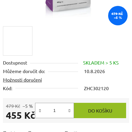
479 KČ
–5 %
Dostupnost
SKLADEM > 5 KS
Můžeme doručit do:
10.8.2026
Možnosti doručení
Kód:
ZHC302120
479 Kč
–5 %
DO KOŠÍKU
455 Kč
Měrná cena: