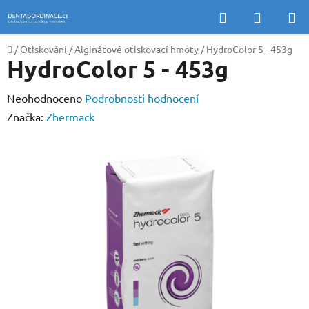
Přejít
Hledat
NÁKUP
na
KOŠÍK
obsah
Domů
/
Otiskování
/
Alginátové otiskovací hmoty
/
HydroColor 5 - 453g
HydroColor 5 - 453g
Průměrné
Neohodnoceno
Podrobnosti hodnocení
hodnocení
Značka:
Zhermack
produktu
je
0,0
z
5
hvězdiček.