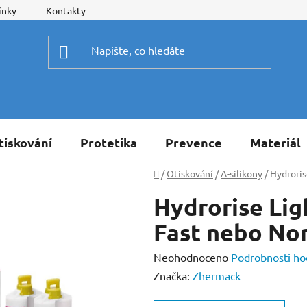
ínky
Kontakty
tiskování
Protetika
Prevence
Materiál
Domů
/
Otiskování
/
A-silikony
/
Hydroris
Hydrorise Lig
Fast nebo No
Průměrné
Neohodnoceno
Podrobnosti ho
hodnocení
Značka:
Zhermack
produktu