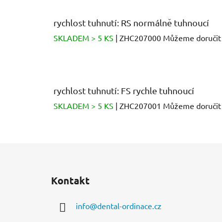
rychlost tuhnutí: RS normálně tuhnoucí
SKLADEM > 5 KS
| ZHC207000
Můžeme doručit
rychlost tuhnutí: FS rychle tuhnoucí
SKLADEM > 5 KS
| ZHC207001
Můžeme doručit
Z
á
Kontakt
p
a
info
@
dental-ordinace.cz
t