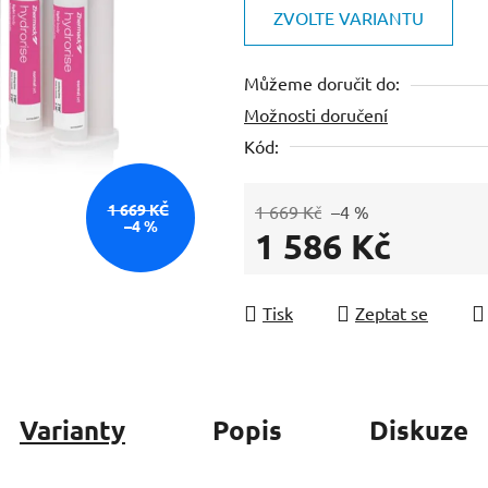
je
ZVOLTE VARIANTU
0,0
z
Můžeme doručit do:
5
Možnosti doručení
hvězdiček.
Kód:
1 669 KČ
1 669 Kč
–4 %
–4 %
1 586 Kč
Měrná cena:
Tisk
Zeptat se
Varianty
Popis
Diskuze