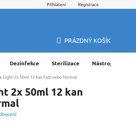
Přihlášení
Registrace
PRÁZDNÝ KOŠÍK
NÁKUPNÍ
KOŠÍK
Dezinfekce
Sterilizace
Nástroje
Pří
e Light 2x 50ml 12 kan Fast nebo Normal
ht 2x 50ml 12 kan
rmal
dnocení