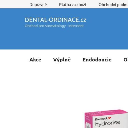
Přejít
Dopravné
Platba za zboží
Obchodní podm
na
obsah
Akce
Výplně
Endodoncie
O