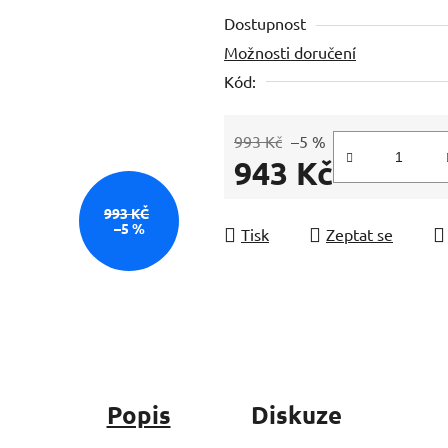
produktu
Dostupnost
je
Možnosti doručení
0,0
Kód:
z
5
hvězdiček.
993 Kč
–5 %
943 Kč
Měrná cena:
993 KČ
–5 %
Tisk
Zeptat se
Popis
Diskuze