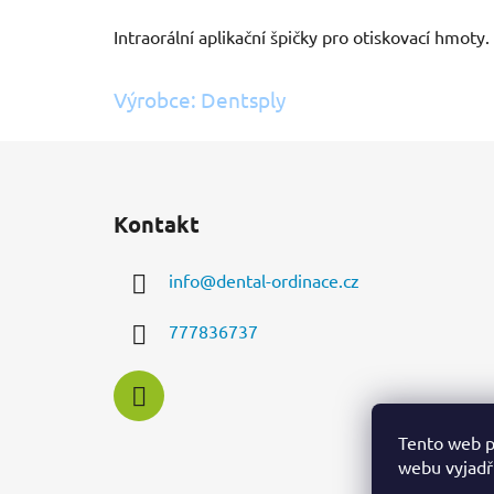
Intraorální aplikační špičky pro otiskovací hmoty.
Výrobce: Dentsply
Z
á
Kontakt
p
a
info
@
dental-ordinace.cz
t
í
777836737
Tento web p
webu vyjadřu