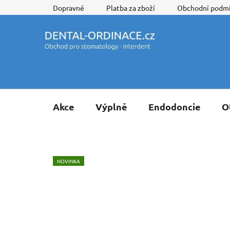
Přejít
Dopravné
Platba za zboží
Obchodní podm
na
obsah
Akce
Výplně
Endodoncie
O
NOVINKA