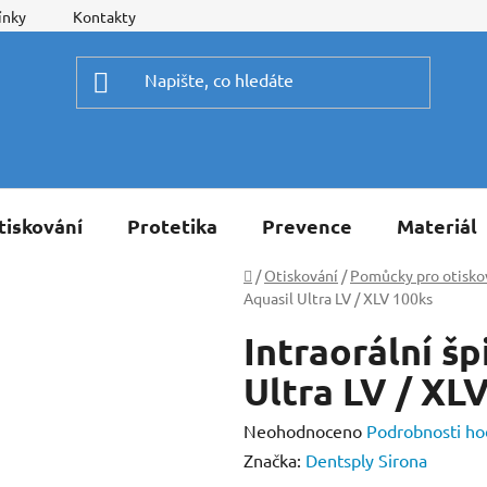
ínky
Kontakty
tiskování
Protetika
Prevence
Materiál
Domů
/
Otiskování
/
Pomůcky pro otisko
Aquasil Ultra LV / XLV 100ks
Intraorální š
Ultra LV / XL
Průměrné
Neohodnoceno
Podrobnosti ho
hodnocení
Značka:
Dentsply Sirona