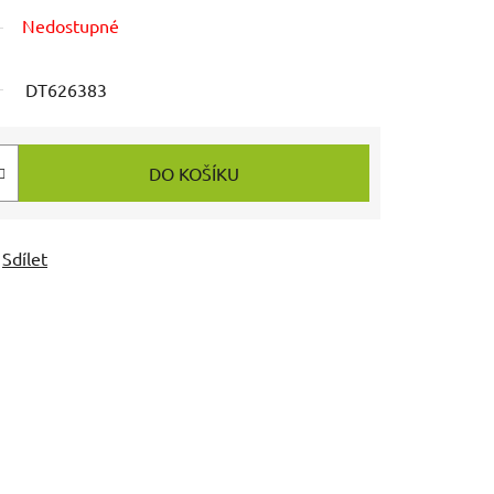
Nedostupné
DT626383
DO KOŠÍKU
Sdílet