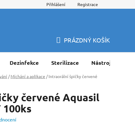
Přihlášení
Registrace
PRÁZDNÝ KOŠÍK
NÁKUPNÍ
KOŠÍK
Dezinfekce
Sterilizace
Nástroje
Pří
vání
/
Míchání a aplikace
/
Intraorální špičky červené
pičky červené Aquasil
V 100ks
dnocení