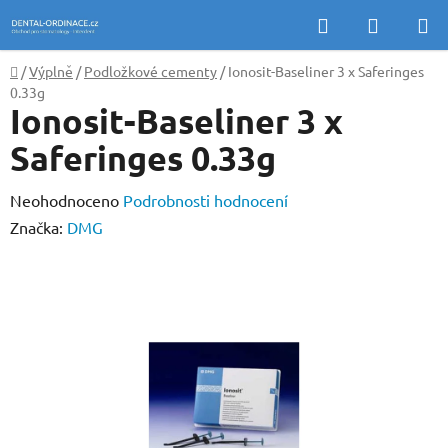
Přejít
Hledat
NÁKUP
na
KOŠÍK
obsah
Domů
/
Výplně
/
Podložkové cementy
/
Ionosit-Baseliner 3 x Saferinges
0.33g
Ionosit-Baseliner 3 x
Saferinges 0.33g
Průměrné
Neohodnoceno
Podrobnosti hodnocení
hodnocení
Značka:
DMG
produktu
je
0,0
z
5
hvězdiček.