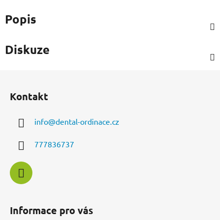
Popis
Diskuze
Z
á
Kontakt
p
a
info
@
dental-ordinace.cz
t
í
777836737
Informace pro vás