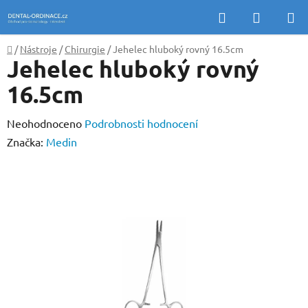
Přejít
Hledat
NÁKUP
na
KOŠÍK
obsah
Domů
/
Nástroje
/
Chirurgie
/
Jehelec hluboký rovný 16.5cm
Jehelec hluboký rovný
16.5cm
Průměrné
Neohodnoceno
Podrobnosti hodnocení
hodnocení
Značka:
Medin
produktu
je
0,0
z
5
hvězdiček.