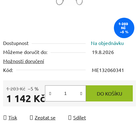
1 203
KČ
–5 %
Dostupnost
Na objednávku
Můžeme doručit do:
19.8.2026
Možnosti doručení
Kód:
ME132060341
1 203 Kč
–5 %
DO KOŠÍKU
1 142 Kč
Měrná cena:
Tisk
Zeptat se
Sdílet