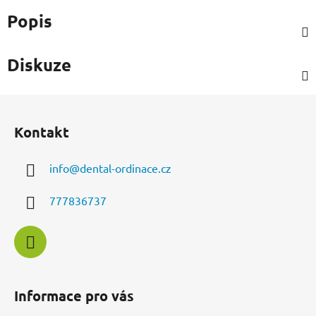
Popis
Diskuze
Z
á
Kontakt
p
a
info
@
dental-ordinace.cz
t
í
777836737
Informace pro vás