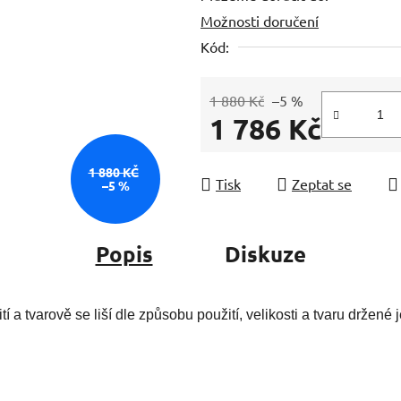
Možnosti doručení
z
5
Kód:
hvězdiček.
1 880 Kč
–5 %
1 786 Kč
Měrná cena:
1 880 KČ
Tisk
Zeptat se
–5 %
Popis
Diskuze
tí a tvarově se liší dle způsobu použití, velikosti a tvaru držené j