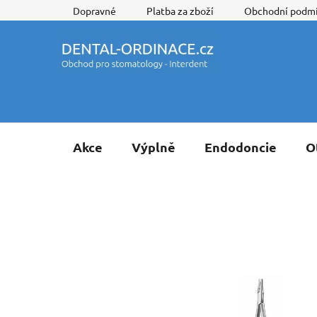
Přejít
Dopravné
Platba za zboží
Obchodní podm
na
obsah
Akce
Výplně
Endodoncie
O