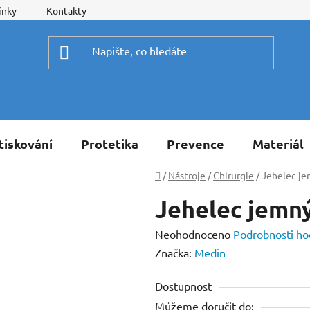
ínky
Kontakty
tiskování
Protetika
Prevence
Materiál
Domů
/
Nástroje
/
Chirurgie
/
Jehelec je
Jehelec jemný
Průměrné
Neohodnoceno
Podrobnosti ho
hodnocení
Značka:
Medin
produktu
Dostupnost
je
Můžeme doručit do:
0,0