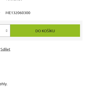
ME132060300
DO KOŠÍKU
Sdílet
ehly.