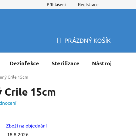
Přihlášení
Registrace
PRÁZDNÝ KOŠÍK
NÁKUPNÍ
KOŠÍK
Dezinfekce
Sterilizace
Nástroje
Pří
mný Crile 15cm
 Crile 15cm
dnocení
Zboží na objednání
18.8.2026