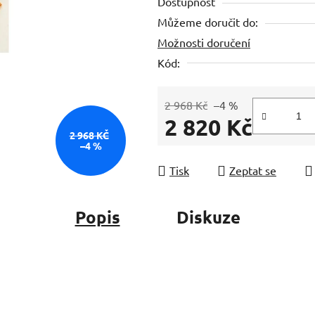
Dostupnost
je
Můžeme doručit do:
0,0
Možnosti doručení
z
5
Kód:
hvězdiček.
2 968 Kč
–4 %
2 820 Kč
2 968 KČ
–4 %
Měrná cena:
Tisk
Zeptat se
Popis
Diskuze