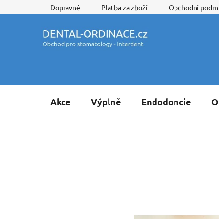
Přejít
Dopravné
Platba za zboží
Obchodní podm
na
obsah
Akce
Výplně
Endodoncie
O