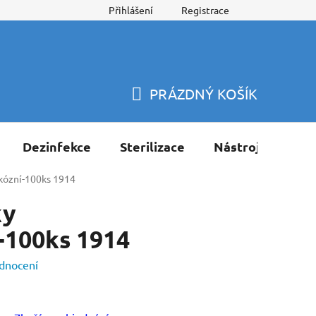
Přihlášení
Registrace
PRÁZDNÝ KOŠÍK
NÁKUPNÍ
KOŠÍK
Dezinfekce
Sterilizace
Nástroje
Pří
skózní-100ks 1914
ky
-100ks 1914
dnocení