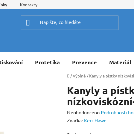
ínky
Kontakty
tiskování
Protetika
Prevence
Materiál
Domů
/
Výplně
/
Kanyly a pístky nízkovi
Kanyly a píst
nízkoviskózní
Průměrné
Neohodnoceno
Podrobnosti ho
hodnocení
Značka:
Kerr Hawe
produktu