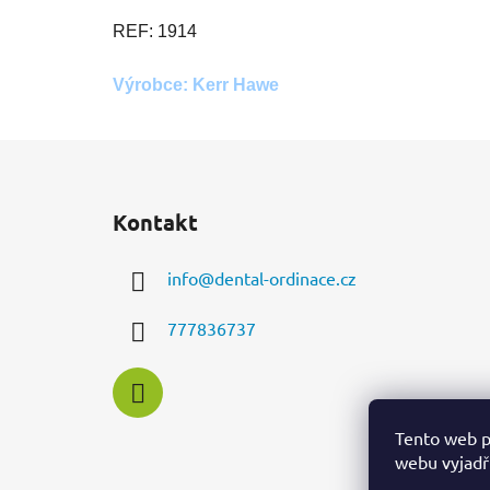
REF: 1914
Výrobce: Kerr Hawe
Z
á
Kontakt
p
a
info
@
dental-ordinace.cz
t
í
777836737
Tento web p
webu vyjadřu