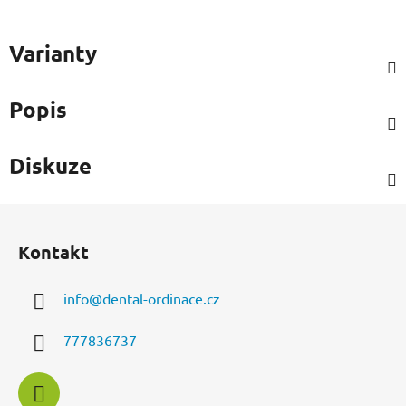
Varianty
Popis
Diskuze
Z
á
Kontakt
p
a
info
@
dental-ordinace.cz
t
í
777836737