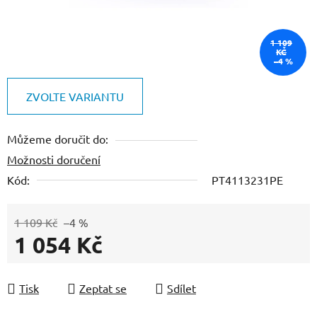
1 109
KČ
–4 %
ZVOLTE VARIANTU
Můžeme doručit do:
Možnosti doručení
Kód:
PT4113231PE
1 109 Kč
–4 %
1 054 Kč
Měrná cena:
Tisk
Zeptat se
Sdílet