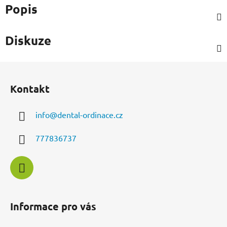
Popis
Diskuze
Z
á
Kontakt
p
a
info
@
dental-ordinace.cz
t
í
777836737
Informace pro vás