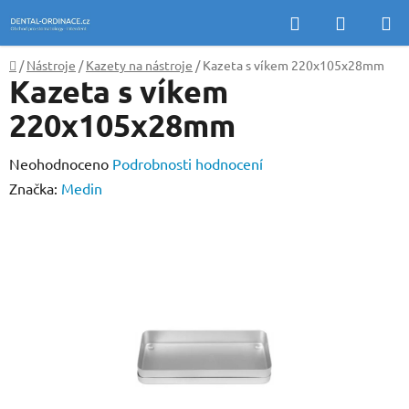
Přejít
Hledat
NÁKUP
na
KOŠÍK
obsah
Domů
/
Nástroje
/
Kazety na nástroje
/
Kazeta s víkem 220x105x28mm
Kazeta s víkem
220x105x28mm
Průměrné
Neohodnoceno
Podrobnosti hodnocení
hodnocení
Značka:
Medin
produktu
je
0,0
z
5
hvězdiček.