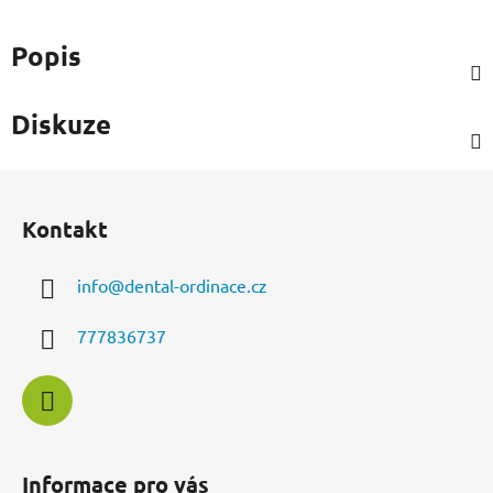
Popis
Diskuze
Z
á
Kontakt
p
a
info
@
dental-ordinace.cz
t
í
777836737
Informace pro vás