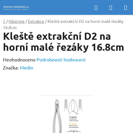
Přejít
Hledat
NÁKUP
na
KOŠÍK
obsah
Domů
/
Nástroje
/
Extrakce
/
Kleště extrakční D2 na horní malé řezáky
16.8cm
Kleště extrakční D2 na
horní malé řezáky 16.8cm
Průměrné
Neohodnoceno
Podrobnosti hodnocení
hodnocení
Značka:
Medin
produktu
je
0,0
z
5
hvězdiček.