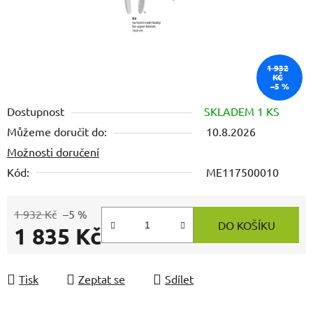
1 932
KČ
–5 %
Dostupnost
SKLADEM 1 KS
Můžeme doručit do:
10.8.2026
Možnosti doručení
Kód:
ME117500010
1 932 Kč
–5 %
DO KOŠÍKU
1 835 Kč
Měrná cena:
Tisk
Zeptat se
Sdílet