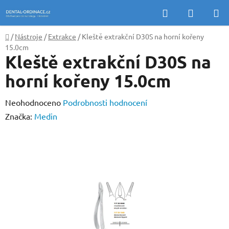
Přejít
Hledat
NÁKUP
na
KOŠÍK
obsah
Domů
/
Nástroje
/
Extrakce
/
Kleště extrakční D30S na horní kořeny
15.0cm
Kleště extrakční D30S na
horní kořeny 15.0cm
Průměrné
Neohodnoceno
Podrobnosti hodnocení
hodnocení
Značka:
Medin
produktu
je
0,0
z
5
hvězdiček.