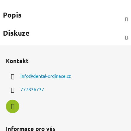
Popis
Diskuze
Z
á
Kontakt
p
a
info
@
dental-ordinace.cz
t
í
777836737
Informace pro vás