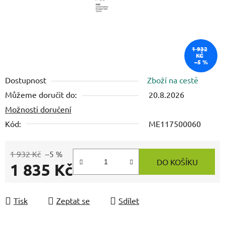
1 932
KČ
–5 %
Dostupnost
Zboží na cestě
Můžeme doručit do:
20.8.2026
Možnosti doručení
Kód:
ME117500060
1 932 Kč
–5 %
DO KOŠÍKU
1 835 Kč
Měrná cena:
Tisk
Zeptat se
Sdílet