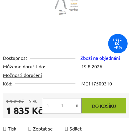
1 932
KČ
–5 %
Dostupnost
Zboží na objednání
Můžeme doručit do:
19.8.2026
Možnosti doručení
Kód:
ME117500310
1 932 Kč
–5 %
DO KOŠÍKU
1 835 Kč
Měrná cena:
Tisk
Zeptat se
Sdílet