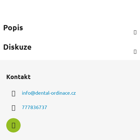
Popis
Diskuze
Z
á
Kontakt
p
a
info
@
dental-ordinace.cz
t
í
777836737