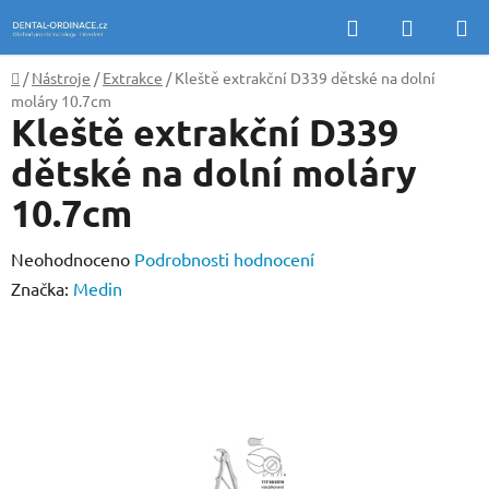
Přejít
Hledat
NÁKUP
na
KOŠÍK
obsah
Domů
/
Nástroje
/
Extrakce
/
Kleště extrakční D339 dětské na dolní
moláry 10.7cm
Kleště extrakční D339
dětské na dolní moláry
10.7cm
Průměrné
Neohodnoceno
Podrobnosti hodnocení
hodnocení
Značka:
Medin
produktu
je
0,0
z
5
hvězdiček.