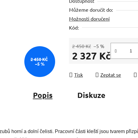
Dostupnost
je
Můžeme doručit do:
0,0
Možnosti doručení
z
5
Kód:
hvězdiček.
2 450 Kč
–5 %
2 327 Kč
2 450 KČ
–5 %
Měrná cena:
Tisk
Zeptat se
Popis
Diskuze
zubů horní a dolní čelisti. Pracovní části kleští jsou tvarem přiz