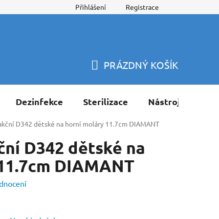
Přihlášení
Registrace
PRÁZDNÝ KOŠÍK
NÁKUPNÍ
KOŠÍK
Dezinfekce
Sterilizace
Nástroje
Pří
rakční D342 dětské na horní moláry 11.7cm DIAMANT
ční D342 dětské na
 11.7cm DIAMANT
dnocení