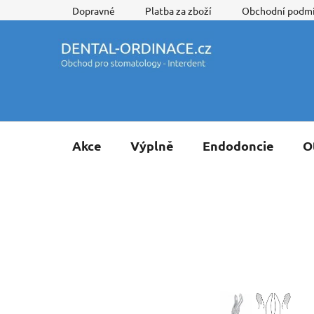
Přejít
Dopravné
Platba za zboží
Obchodní podm
na
obsah
Akce
Výplně
Endodoncie
O