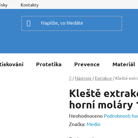
ínky
Kontakty
tiskování
Protetika
Prevence
Materiál
Domů
/
Nástroje
/
Extrakce
/
Kleště ext
Kleště extrak
horní moláry
Průměrné
Neohodnoceno
Podrobnosti ho
hodnocení
Značka:
Medin
produktu