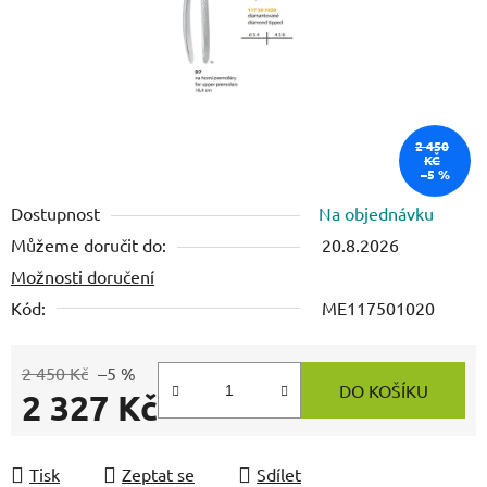
2 450
KČ
–5 %
Dostupnost
Na objednávku
Můžeme doručit do:
20.8.2026
Možnosti doručení
Kód:
ME117501020
2 450 Kč
–5 %
DO KOŠÍKU
2 327 Kč
Měrná cena:
Tisk
Zeptat se
Sdílet