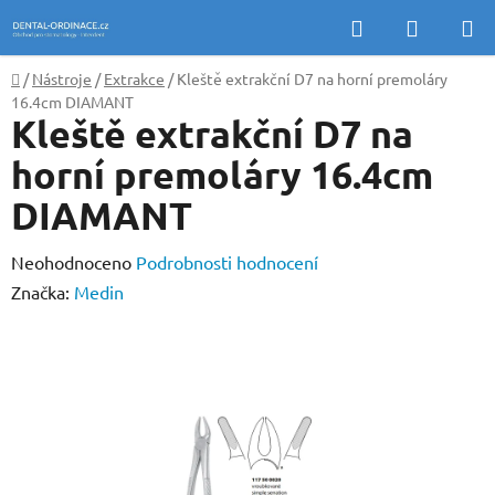
Přejít
Hledat
NÁKUP
na
KOŠÍK
obsah
Domů
/
Nástroje
/
Extrakce
/
Kleště extrakční D7 na horní premoláry
16.4cm DIAMANT
Kleště extrakční D7 na
horní premoláry 16.4cm
DIAMANT
Průměrné
Neohodnoceno
Podrobnosti hodnocení
hodnocení
Značka:
Medin
produktu
je
0,0
z
5
hvězdiček.