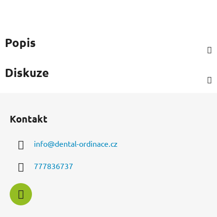
Popis
Diskuze
Z
á
Kontakt
p
a
info
@
dental-ordinace.cz
t
í
777836737