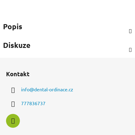
Popis
Diskuze
Z
á
Kontakt
p
a
info
@
dental-ordinace.cz
t
í
777836737