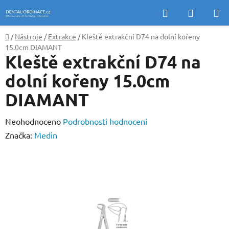
Přejít
Hledat
NÁKUP
na
KOŠÍK
obsah
Domů
/
Nástroje
/
Extrakce
/
Kleště extrakční D74 na dolní kořeny
15.0cm DIAMANT
Kleště extrakční D74 na
dolní kořeny 15.0cm
DIAMANT
Průměrné
Neohodnoceno
Podrobnosti hodnocení
hodnocení
Značka:
Medin
produktu
je
0,0
z
5
hvězdiček.