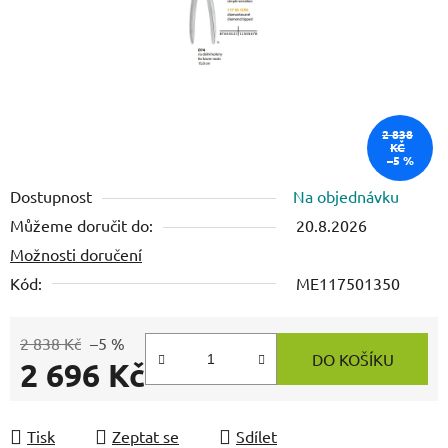
2 838
KČ
–5 %
Dostupnost
Na objednávku
Můžeme doručit do:
20.8.2026
Možnosti doručení
Kód:
ME117501350
2 838 Kč
–5 %
DO KOŠÍKU
2 696 Kč
Měrná cena:
Tisk
Zeptat se
Sdílet