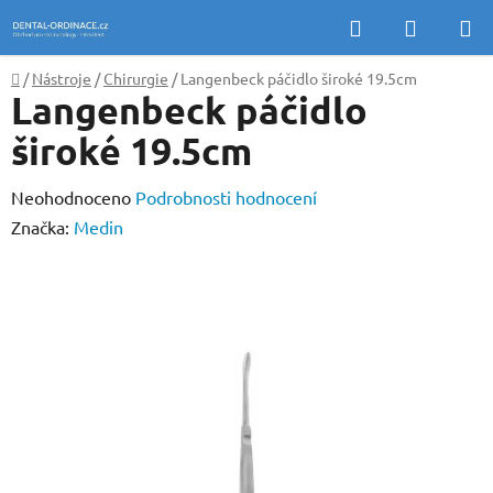
Přejít
Hledat
NÁKUP
na
KOŠÍK
obsah
Domů
/
Nástroje
/
Chirurgie
/
Langenbeck páčidlo široké 19.5cm
Langenbeck páčidlo
široké 19.5cm
Průměrné
Neohodnoceno
Podrobnosti hodnocení
hodnocení
Značka:
Medin
produktu
je
0,0
z
5
hvězdiček.