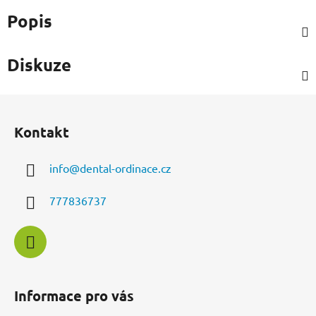
Popis
Diskuze
Z
á
Kontakt
p
a
info
@
dental-ordinace.cz
t
í
777836737
Informace pro vás