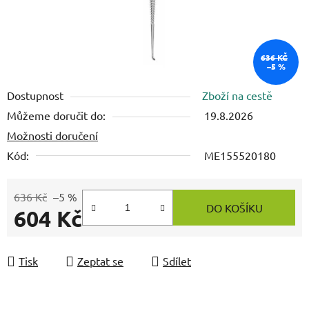
636 KČ
–5 %
Dostupnost
Zboží na cestě
Můžeme doručit do:
19.8.2026
Možnosti doručení
Kód:
ME155520180
636 Kč
–5 %
DO KOŠÍKU
604 Kč
Měrná cena:
Tisk
Zeptat se
Sdílet