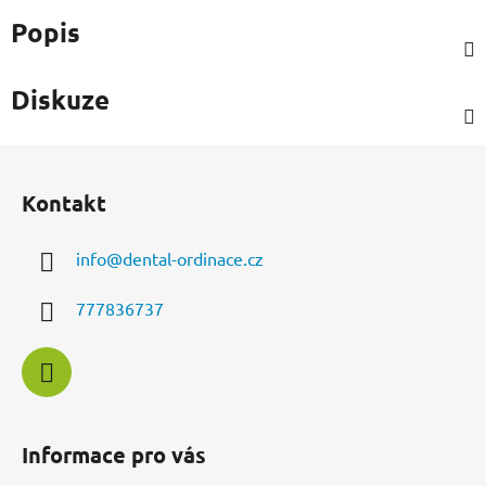
Popis
Diskuze
Z
á
Kontakt
p
a
info
@
dental-ordinace.cz
t
í
777836737
Informace pro vás