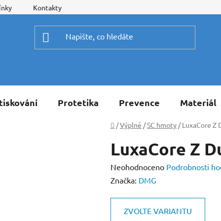
ínky
Kontakty
tiskování
Protetika
Prevence
Materiál
Domů
/
Výplně
/
SC hmoty
/
LuxaCore Z 
LuxaCore Z D
Průměrné
Neohodnoceno
Podrobnosti ho
hodnocení
Značka:
DMG
produktu
je
ZVOLTE VARIANTU
0,0