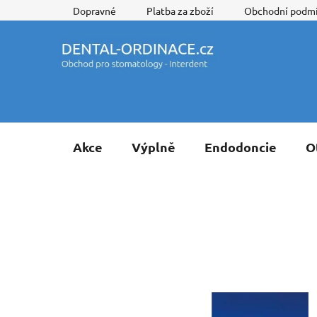
Přejít
Dopravné
Platba za zboží
Obchodní podm
na
obsah
Akce
Výplně
Endodoncie
O