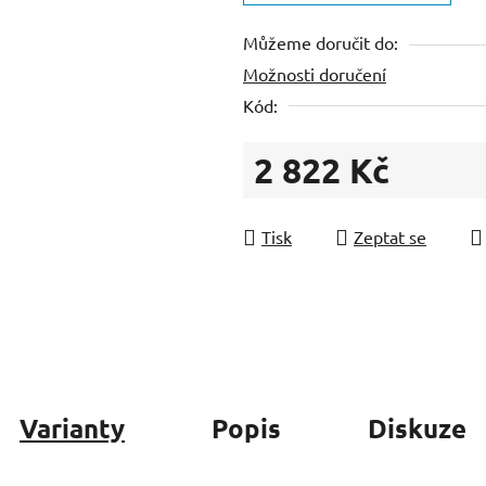
z
Můžeme doručit do:
5
Možnosti doručení
hvězdiček.
Kód:
2 822 Kč
Měrná cena:
Tisk
Zeptat se
Varianty
Popis
Diskuze