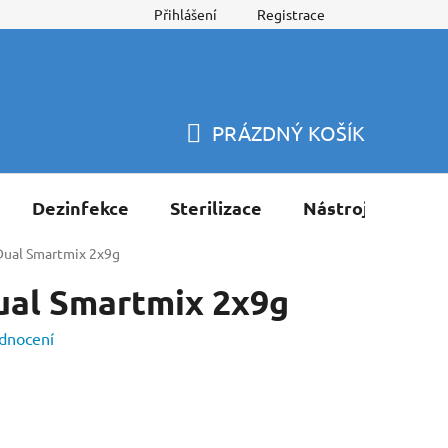
Přihlášení
Registrace
PRÁZDNÝ KOŠÍK
NÁKUPNÍ
KOŠÍK
Dezinfekce
Sterilizace
Nástroje
Pří
Dual Smartmix 2x9g
ual Smartmix 2x9g
dnocení