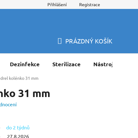
Přihlášení
Registrace
PRÁZDNÝ KOŠÍK
NÁKUPNÍ
KOŠÍK
Dezinfekce
Sterilizace
Nástroje
Pří
drel kolénko 31 mm
nko 31 mm
dnocení
do 2 týdnů
27.8.2026