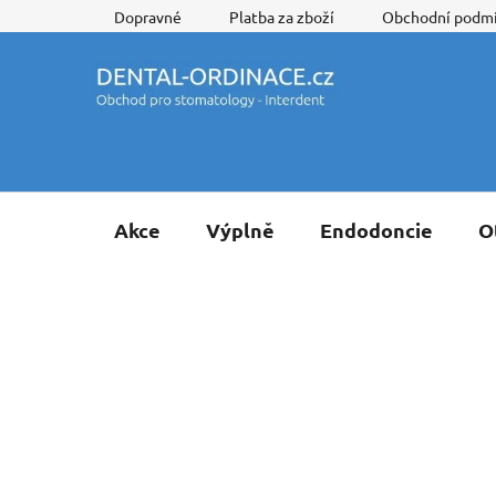
Přejít
Dopravné
Platba za zboží
Obchodní podm
na
obsah
Akce
Výplně
Endodoncie
O