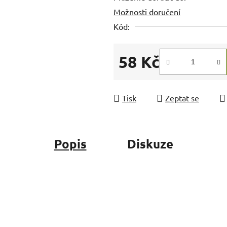
Možnosti doručení
z
5
Kód:
hvězdiček.
58 Kč
Měrná cena:
Tisk
Zeptat se
Popis
Diskuze