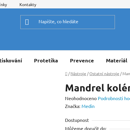
ínky
Kontakty
tiskování
Protetika
Prevence
Materiál
Domů
/
Nástroje
/
Ostatní nástroje
/
Man
Mandrel kolé
Průměrné
Neohodnoceno
Podrobnosti ho
hodnocení
Značka:
Medin
produktu
Dostupnost
je
Můžeme doručit do:
0,0