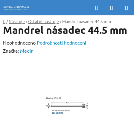
Přejít
Hledat
NÁKUP
na
KOŠÍK
obsah
Domů
/
Nástroje
/
Ostatní nástroje
/
Mandrel násadec 44.5 mm
Mandrel násadec 44.5 mm
Průměrné
Neohodnoceno
Podrobnosti hodnocení
hodnocení
Značka:
Medin
produktu
je
0,0
z
5
hvězdiček.