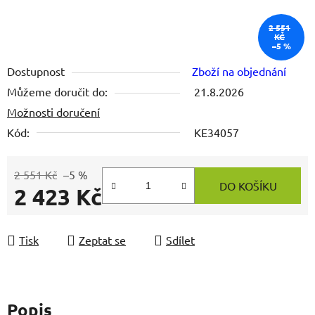
2 551
KČ
–5 %
Dostupnost
Zboží na objednání
Můžeme doručit do:
21.8.2026
Možnosti doručení
Kód:
KE34057
2 551 Kč
–5 %
DO KOŠÍKU
2 423 Kč
Měrná cena:
Tisk
Zeptat se
Sdílet
Popis