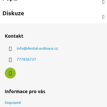
Diskuze
Z
á
Kontakt
p
a
info
@
dental-ordinace.cz
t
í
777836737
Informace pro vás
Dopravné