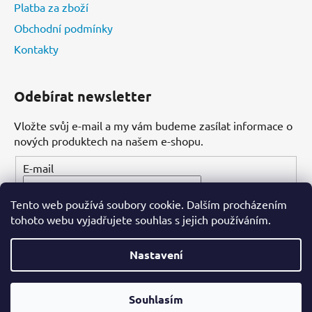
Platba za zboží
Obchodní podmínky
Kontakty
Odebírat newsletter
Vložte svůj e-mail a my vám budeme zasílat informace o
nových produktech na našem e-shopu.
E-mail
Tento web používá soubory cookie. Dalším procházením
PŘIHLÁSIT SE
tohoto webu vyjadřujete souhlas s jejich používáním.
Nastavení
Vytvořil Shoptet
Souhlasím
Copyright 2026
Dental-ordinace.cz
. Všechna práva