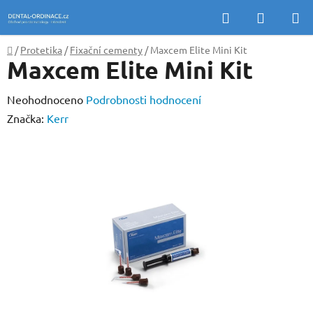
Přejít
Hledat
NÁKUP
na
KOŠÍK
obsah
Domů
/
Protetika
/
Fixační cementy
/
Maxcem Elite Mini Kit
Maxcem Elite Mini Kit
Průměrné
Neohodnoceno
Podrobnosti hodnocení
hodnocení
Značka:
Kerr
produktu
je
0,0
z
5
hvězdiček.