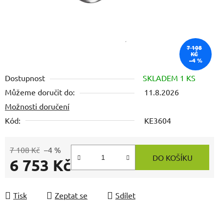
7 108
KČ
–4 %
Dostupnost
SKLADEM 1 KS
Můžeme doručit do:
11.8.2026
Možnosti doručení
Kód:
KE3604
7 108 Kč
–4 %
DO KOŠÍKU
6 753 Kč
Měrná cena:
Tisk
Zeptat se
Sdílet