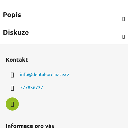
Popis
Diskuze
Z
á
Kontakt
p
a
info
@
dental-ordinace.cz
t
í
777836737
Informace pro vás