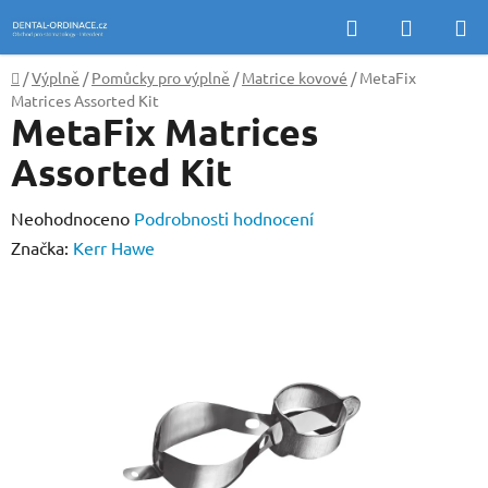
Přejít
Hledat
NÁKUP
na
KOŠÍK
obsah
Domů
/
Výplně
/
Pomůcky pro výplně
/
Matrice kovové
/
MetaFix
Matrices Assorted Kit
MetaFix Matrices
Assorted Kit
Průměrné
Neohodnoceno
Podrobnosti hodnocení
hodnocení
Značka:
Kerr Hawe
produktu
je
0,0
z
5
hvězdiček.