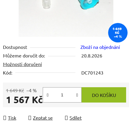
1 649
KČ
–4 %
Dostupnost
Zboží na objednání
Můžeme doručit do:
20.8.2026
Možnosti doručení
Kód:
DC701243
1 649 Kč
–4 %
DO KOŠÍKU
1 567 Kč
Měrná cena:
Tisk
Zeptat se
Sdílet