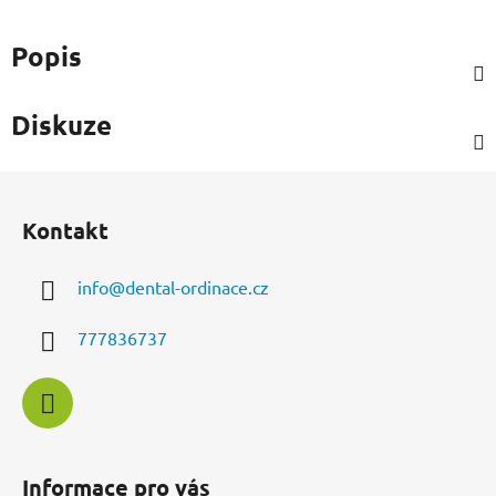
Popis
Diskuze
Z
á
Kontakt
p
a
info
@
dental-ordinace.cz
t
í
777836737
Informace pro vás