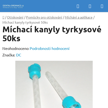
Přejít
Hledat
NÁKUP
na
KOŠÍK
obsah
Domů
/
Otiskování
/
Pomůcky pro otiskování
/
Míchání a aplikace
/
Míchací kanyly tyrkysové 50ks
Míchací kanyly tyrkysové
50ks
Průměrné
Neohodnoceno
Podrobnosti hodnocení
hodnocení
Značka:
DC
produktu
je
0,0
z
5
hvězdiček.