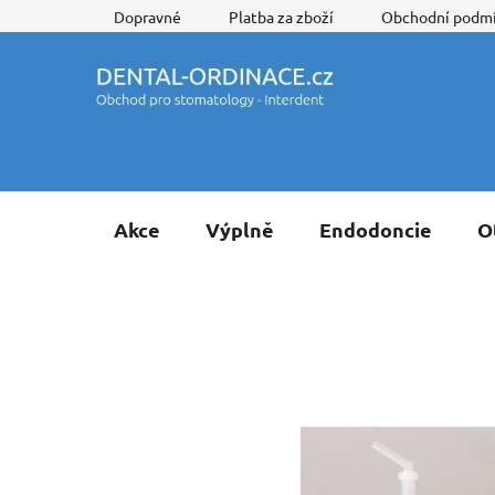
Přejít
Dopravné
Platba za zboží
Obchodní podm
na
obsah
Akce
Výplně
Endodoncie
O