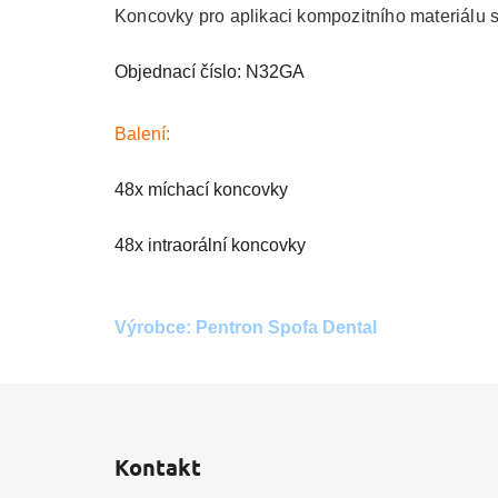
Koncovky pro aplikaci kompozitního materiálu 
Objednací číslo: N32GA
Balení:
48x míchací koncovky
48x intraorální koncovky
Výrobce: Pentron Spofa Dental
Z
á
Kontakt
p