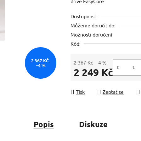
dříve EasyCore
je
0,0
Dostupnost
z
Můžeme doručit do:
5
Možnosti doručení
hvězdiček.
Kód:
2 367 KČ
2 367 Kč
–4 %
–4 %
2 249 Kč
Měrná cena:
Tisk
Zeptat se
Popis
Diskuze