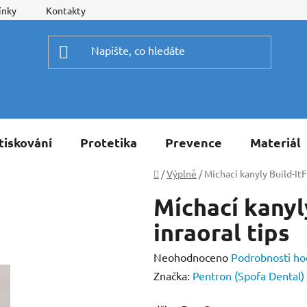
ínky
Kontakty
tiskování
Protetika
Prevence
Materiál
Domů
/
Výplně
/
Míchací kanyly Build-ItF
Míchací kanyl
inraoral tips
Průměrné
Neohodnoceno
Podrobnosti ho
hodnocení
Značka:
Pentron (Spofa Dental)
produktu