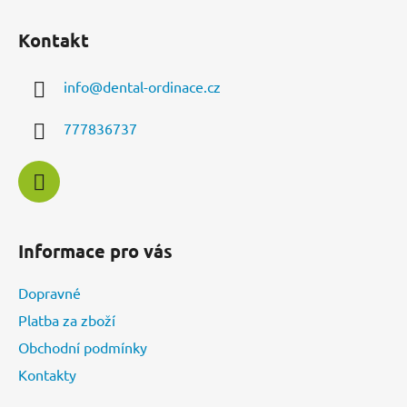
Z
á
Kontakt
p
a
info
@
dental-ordinace.cz
t
í
777836737
Informace pro vás
Dopravné
Platba za zboží
Obchodní podmínky
Kontakty