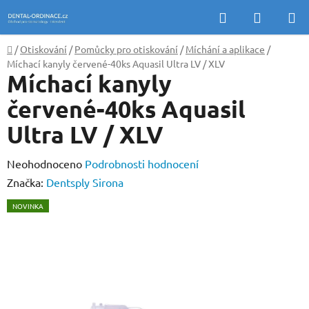
Přejít
Hledat
NÁKUP
na
KOŠÍK
obsah
Domů
/
Otiskování
/
Pomůcky pro otiskování
/
Míchání a aplikace
/
Míchací kanyly červené-40ks Aquasil Ultra LV / XLV
Míchací kanyly
červené-40ks Aquasil
Ultra LV / XLV
Průměrné
Neohodnoceno
Podrobnosti hodnocení
hodnocení
Značka:
Dentsply Sirona
produktu
NOVINKA
je
0,0
z
5
hvězdiček.