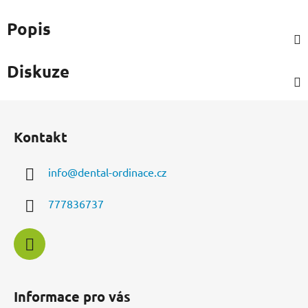
Popis
Diskuze
Z
á
Kontakt
p
a
info
@
dental-ordinace.cz
t
í
777836737
Informace pro vás