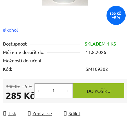
300 KČ
–5 %
alkohol
Dostupnost
SKLADEM 1 KS
Můžeme doručit do:
11.8.2026
Možnosti doručení
Kód:
SM109302
300 Kč
–5 %
DO KOŠÍKU
285 Kč
Měrná cena:
Tisk
Zeptat se
Sdílet