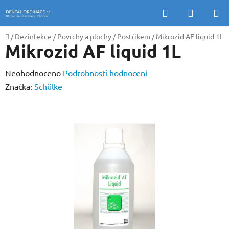
Přejít
Hledat
NÁKUP
na
KOŠÍK
obsah
Domů
/
Dezinfekce
/
Povrchy a plochy
/
Postřikem
/
Mikrozid AF liquid 1L
Mikrozid AF liquid 1L
Průměrné
Neohodnoceno
Podrobnosti hodnocení
hodnocení
Značka:
Schülke
produktu
je
0,0
z
5
hvězdiček.