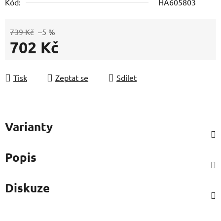
Kód:
HA605803
739 Kč
–5 %
702 Kč
Měrná cena:
Tisk
Zeptat se
Sdílet
Varianty
Popis
Diskuze