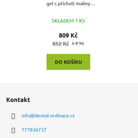
gel s příchutí maliny
475ml
SKLADEM 1 KS
809 Kč
852 Kč
(–5 %)
DO KOŠÍKU
Z
á
Kontakt
p
a
info
@
dental-ordinace.cz
t
í
777836737