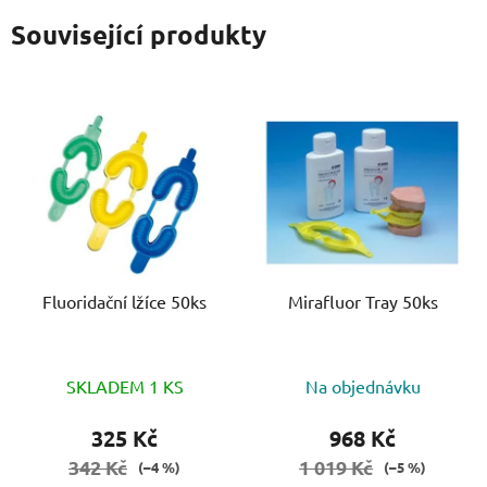
Související produkty
Fluoridační lžíce 50ks
Mirafluor Tray 50ks
SKLADEM 1 KS
Na objednávku
325 Kč
968 Kč
342 Kč
1 019 Kč
(–4 %)
(–5 %)