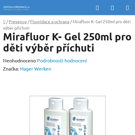
Přejít
Hledat
NÁKUP
na
KOŠÍK
obsah
Domů
/
Prevence
/
Fluoridace a ochrana
/
Mirafluor K- Gel 250ml pro děti
výběr příchuti
Mirafluor K- Gel 250ml pro
děti výběr příchuti
Průměrné
Neohodnoceno
Podrobnosti hodnocení
hodnocení
Značka:
Hager Werken
produktu
je
0,0
z
5
hvězdiček.