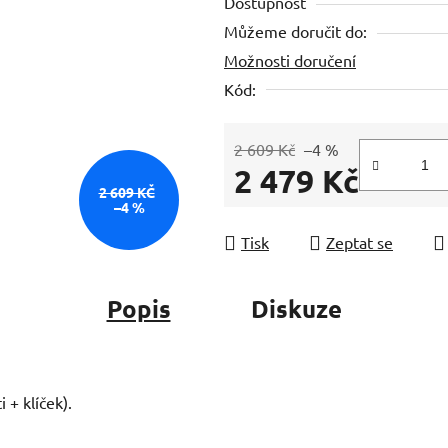
Dostupnost
je
Můžeme doručit do:
0,0
Možnosti doručení
z
5
Kód:
hvězdiček.
2 609 Kč
–4 %
2 479 Kč
2 609 KČ
–4 %
Měrná cena:
Tisk
Zeptat se
Popis
Diskuze
 + klíček).