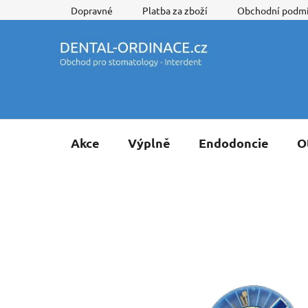
Přejít
Dopravné
Platba za zboží
Obchodní podm
na
obsah
Akce
Výplně
Endodoncie
O