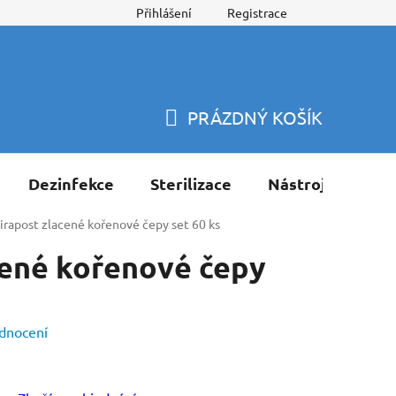
Přihlášení
Registrace
PRÁZDNÝ KOŠÍK
NÁKUPNÍ
KOŠÍK
Dezinfekce
Sterilizace
Nástroje
Pří
irapost zlacené kořenové čepy set 60 ks
cené kořenové čepy
dnocení