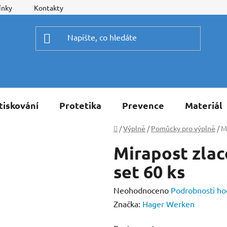
ínky
Kontakty
tiskování
Protetika
Prevence
Materiál
Domů
/
Výplně
/
Pomůcky pro výplně
/
M
Mirapost zla
set 60 ks
Průměrné
Neohodnoceno
Podrobnosti ho
hodnocení
Značka:
Hager Werken
produktu