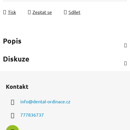
Měrná cena:
Tisk
Zeptat se
Sdílet
Popis
Diskuze
Z
á
Kontakt
p
a
info
@
dental-ordinace.cz
t
í
777836737