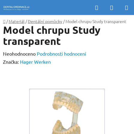
Přejít
Hledat
NÁKUP
na
KOŠÍK
obsah
Domů
/
Materiál
/
Dentální pomůcky
/
Model chrupu Study transparent
Model chrupu Study
transparent
Průměrné
Neohodnoceno
Podrobnosti hodnocení
hodnocení
Značka:
Hager Werken
produktu
je
0,0
z
5
hvězdiček.