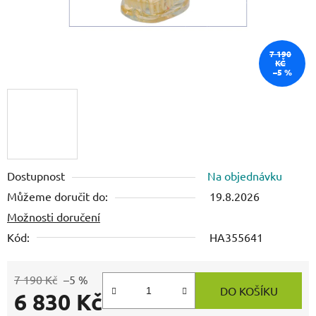
7 190
KČ
–5 %
Dostupnost
Na objednávku
Můžeme doručit do:
19.8.2026
Možnosti doručení
Kód:
HA355641
7 190 Kč
–5 %
DO KOŠÍKU
6 830 Kč