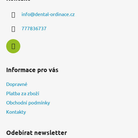
p
a
info
@
dental-ordinace.cz
t
í
777836737
Informace pro vás
Dopravné
Platba za zboží
Obchodní podmínky
Kontakty
Odebírat newsletter