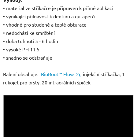
•
materiál ve stříkačce je připraven k přímé aplikaci
• vynikající přilnavost k dentinu a gutaperči
• vhodné pro studené a teplé obturace
• nedochází ke smrštění
• doba tuhnutí 5 - 6 hodin
• vysoké PH 11.5
• snadno se odstraňuje
Balení obsahuje:
BioRoot™ Flow 2g
injekční stříkačka, 1
rukojeť pro prsty, 20 intraorálních špiček