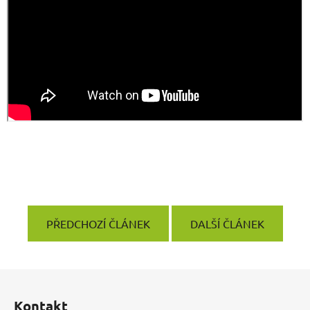
PŘEDCHOZÍ ČLÁNEK
DALŠÍ ČLÁNEK
Z
á
Kontakt