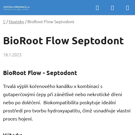
Přejít
Hledat
NÁKUP
na
KOŠÍK
obsah
Domů
/
Novinky
/
BioRoot Flow Septodont
BioRoot Flow Septodont
18.1.2025
BioRoot Flow - Septodont
Trvalá výplň kořenového kanálku v kombinaci s
gutaperčovými čepy při zánětlivé nebo nekrotické dřeni
nebo po doléčení.
Biokompatibilita poskytuje ideální
prostředí pro tvorbu hydroxyapatitu, čímž usnadňuje vlastní
proces hojení.
Výhody: