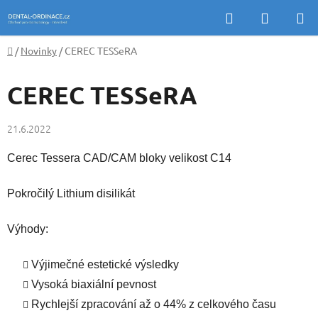
Přejít
Hledat
NÁKUP
na
KOŠÍK
obsah
Domů
/
Novinky
/
CEREC TESSeRA
CEREC TESSeRA
21.6.2022
Cerec Tessera CAD/CAM bloky velikost C14
Pokročilý Lithium disilikát
Výhody:
Výjimečné estetické výsledky
Vysoká biaxiální pevnost
Rychlejší zpracování až o 44% z celkového času