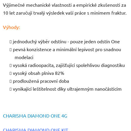
Výjimečné mechanické vlastnosti a empirické zkušenosti za
10 let zaručují trvalý výsledek vaší práce s minimem fraktur.
Výhody:
jednoduchý výběr odstínu - pouze jeden odstín One
pevná konzistence a minimální lepivost pro snadnou
modelaci
vysoká radioopacita, zajišťující spolehlivou diagnostiku
vysoký obsah plniva 82%
prodloužená pracovní doba
vynikající leštitelnost díky ultrajemným nanočásticím
CHARISMA DIAMOND ONE 4G
CHARISMA DIAMOND ONE KIT