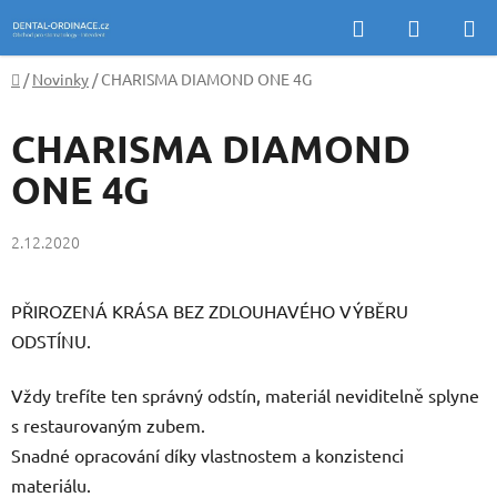
Přejít
Hledat
NÁKUP
na
KOŠÍK
obsah
Domů
/
Novinky
/
CHARISMA DIAMOND ONE 4G
CHARISMA DIAMOND
ONE 4G
2.12.2020
PŘIROZENÁ KRÁSA BEZ ZDLOUHAVÉHO VÝBĚRU
ODSTÍNU.
Vždy trefíte ten správný odstín, materiál neviditelně splyne
s restaurovaným zubem.
Snadné opracování díky vlastnostem a konzistenci
materiálu.