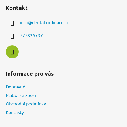
á
Kontakt
p
a
info
@
dental-ordinace.cz
t
í
777836737
Informace pro vás
Dopravné
Platba za zboží
Obchodní podmínky
Kontakty