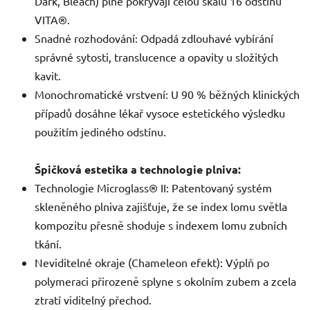
Dark, Bleach) plně pokrývají celou škálu 16 odstínů
VITA®.
Snadné rozhodování: Odpadá zdlouhavé vybírání
správné sytosti, translucence a opavity u složitých
kavit.
Monochromatické vrstvení: U 90 % běžných klinických
případů dosáhne lékař vysoce estetického výsledku
použitím jediného odstínu.
Špičková estetika a technologie plniva:
Technologie Microglass® II: Patentovaný systém
skleněného plniva zajišťuje, že se index lomu světla
kompozitu přesně shoduje s indexem lomu zubních
tkání.
Neviditelné okraje (Chameleon efekt): Výplň po
polymeraci přirozeně splyne s okolním zubem a zcela
ztratí viditelný přechod.