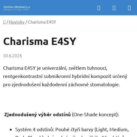
Přejít
Hledat
NÁKUP
na
KOŠÍK
obsah
Domů
/
Novinky
/
Charisma E4SY
Charisma E4SY
30.6.2026
Charisma E4SY je univerzální, světlem tuhnoucí,
rentgenkontrastní submikronní hybridní kompozit určený
pro zjednodušení každodenní záchovné stomatologie.
Zjednodušený výběr odstínů
(One-Shade koncept):
Systém 4 odstínů: Pouhé čtyři barvy (Light, Medium,