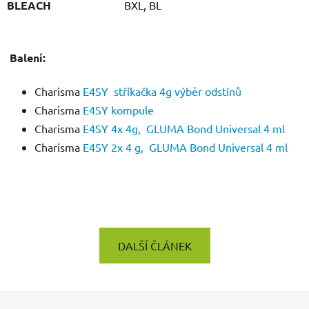
BLEACH
BXL, BL
Balení:
Charisma
E4SY stříkačka 4g výběr odstínů
Charisma
E4SY kompule
Charisma
E4SY 4x 4g,
GLUMA Bond Universal 4 ml
Charisma
E4SY 2x
4 g, GLUMA Bond Universal 4 ml
DALŠÍ ČLÁNEK
Z