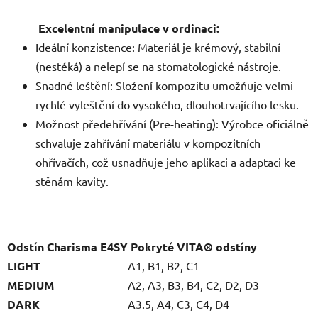
Excelentní manipulace v ordinaci:
Ideální konzistence: Materiál je krémový, stabilní
(nestéká) a nelepí se na stomatologické nástroje.
Snadné leštění: Složení kompozitu umožňuje velmi
rychlé vyleštění do vysokého, dlouhotrvajícího lesku.
Možnost předehřívání (Pre-heating): Výrobce oficiálně
schvaluje zahřívání materiálu v kompozitních
ohřívačích, což usnadňuje jeho aplikaci a adaptaci ke
stěnám kavity.
Odstín Charisma E4SY
Pokryté VITA® odstíny
LIGHT
A1, B1, B2, C1
MEDIUM
A2, A3, B3, B4, C2, D2, D3
DARK
A3.5, A4, C3, C4, D4