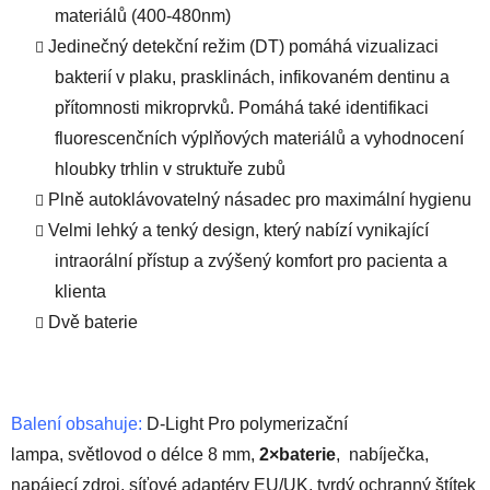
materiálů (400-480nm)
Jedinečný detekční režim (DT) pomáhá vizualizaci
bakterií v plaku, prasklinách, infikovaném dentinu a
přítomnosti mikroprvků. Pomáhá také identifikaci
fluorescenčních výplňových materiálů a vyhodnocení
hloubky trhlin v struktuře zubů
Plně autoklávovatelný násadec pro maximální hygienu
Velmi lehký a tenký design, který nabízí vynikající
intraorální přístup a zvýšený komfort pro pacienta a
klienta
Dvě baterie
Balení obsahuje:
D-Light Pro polymerizační
lampa, světlovod o délce 8 mm,
2×baterie
, nabíječka,
napájecí zdroj, síťové adaptéry EU/UK, tvrdý ochranný štítek