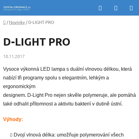
Přejít
Hledat
NÁKUP
na
KOŠÍK
obsah
Domů
/
Novinky
/
D-LIGHT PRO
D-LIGHT PRO
10.11.2017
Vysoce výkonná LED lampa s duální vlnovou délkou, která
nabízí tři programy spolu s elegantním, lehkým a
ergonomickým
designem. D-Light Pro nejen skvěle polymeruje, ale pomáhá
také odhalit přítomnost a aktivitu bakterií v dutině ústní.
Výhody:
Dvojí vlnová délka: umožňuje polymerování všech