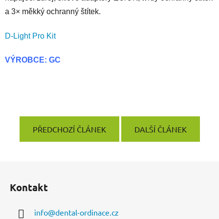
a 3× měkký ochranný štítek.
D-Light Pro Kit
VÝROBCE: GC
PŘEDCHOZÍ ČLÁNEK
DALŠÍ ČLÁNEK
Z
á
Kontakt
p
a
info
@
dental-ordinace.cz
t