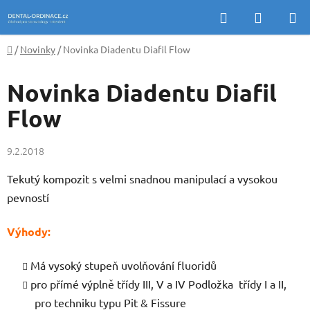
Přejít
Hledat
NÁKUP
na
KOŠÍK
obsah
Domů
/
Novinky
/
Novinka Diadentu Diafil Flow
Novinka Diadentu Diafil
Flow
9.2.2018
Tekutý kompozit s velmi snadnou manipulací a vysokou
pevností
Výhody:
Má vysoký stupeň uvolňování fluoridů
pro přímé výplně třídy III, V a IV Podložka třídy I a II,
pro techniku typu Pit & Fissure