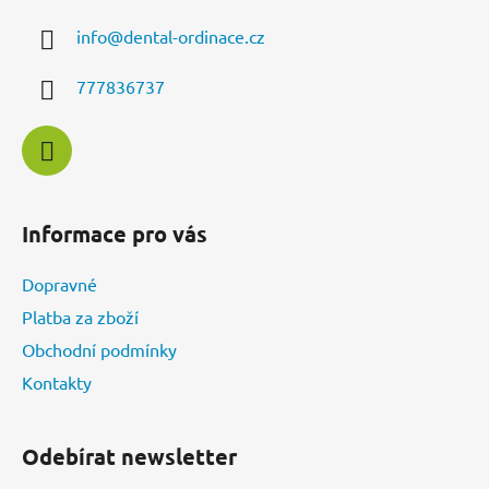
a
info
@
dental-ordinace.cz
t
í
777836737
Informace pro vás
Dopravné
Platba za zboží
Obchodní podmínky
Kontakty
Odebírat newsletter