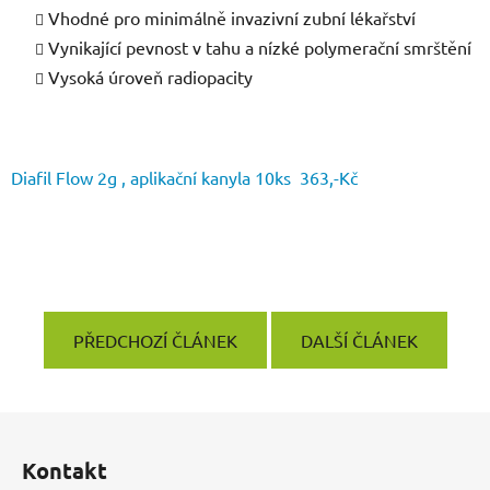
Vhodné pro minimálně invazivní zubní lékařství
Vynikající pevnost v tahu a nízké polymerační smrštění
Vysoká úroveň radiopacity
Diafil Flow 2g , aplikační kanyla 10ks 363,-Kč
PŘEDCHOZÍ ČLÁNEK
DALŠÍ ČLÁNEK
Z
á
Kontakt
p