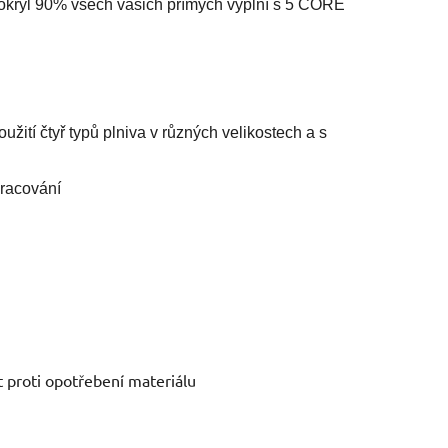
y pokryl 90% všech vašich přímých výplní s 5 CORE
užití čtyř typů plniva v různých velikostech a s
pracování
t proti opotřebení materiálu