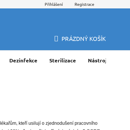
Přihlášení
Registrace
PRÁZDNÝ KOŠÍK
NÁKUPNÍ
KOŠÍK
Dezinfekce
Sterilizace
Nástroje
Pří
ařům, kteří usilují o zjednodušení pracovního