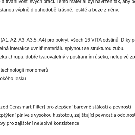
e a trvanlivosti svých prací. Tento materiál byl navržen tak, ab
ůstanou výplně dlouhodobě krásné, lesklé a beze změny.
(A1, A2, A3, A3.5, A4) pro pokrytí všech 16 VITA odstínů. Díky po
lná interakce uvnitř materiálu splynout se strukturou zubu.
eku chrupu, dobře tvarovatelný v postranním úseku, nelepivé z
ní technologii monomerů
ysokého lesku
ed Cerasmart Filler) pro zlepšení barevné stálosti a pevnosti
ptýlení plniva s vysokou hustotou, zajišťující pevnost a odolnos
y pro zajištění nelepivé konzistence