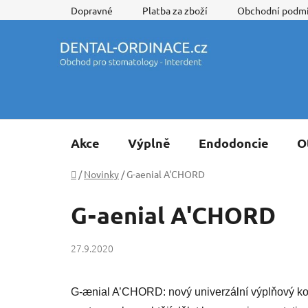
Přejít
Dopravné
Platba za zboží
Obchodní podm
na
obsah
Akce
Výplně
Endodoncie
O
Domů
/
Novinky
/
G-aenial A'CHORD
G-aenial A'CHORD
27.9.2020
G-ænial A’CHORD: nový univerzální výplňový kom