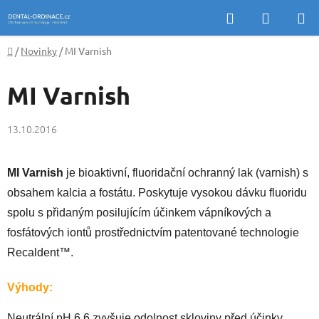
Přejít
Hledat
NÁKUP
na
KOŠÍK
obsah
Domů
/
Novinky
/
MI Varnish
MI Varnish
13.10.2016
MI Varnish
je bioaktivní, fluoridační ochranný lak (varnish) s
obsahem kalcia a fostátu. Poskytuje vysokou dávku fluoridu
spolu s přidaným posilujícím účinkem vápníkových a
fosfátových iontů prostřednictvím patentované technologie
Recaldent™.
Výhody:
Neutrální pH 6,6 zvyšuje odolnost skloviny před účinky