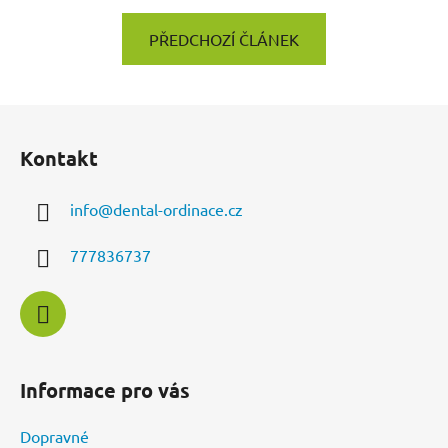
PŘEDCHOZÍ ČLÁNEK
Z
á
Kontakt
p
a
info
@
dental-ordinace.cz
t
í
777836737
Informace pro vás
Dopravné